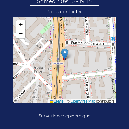
Samedi : 09:00 - 19:45
Nous contacter
+
−
Leaflet
|
©
OpenStreetMap
contributors
Surveillance épidémique